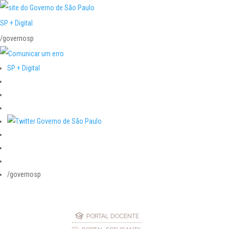
SP + Digital
/governosp
SP + Digital
/governosp
PORTAL DOCENTE