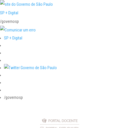
SP + Digital
/governosp
SP + Digital
/governosp
PORTAL DOCENTE