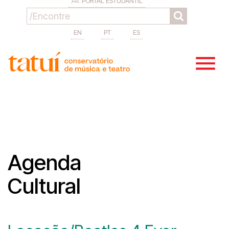
PORTAL ESTUDANTIL
EN
PT
ES
Agenda
Cultural