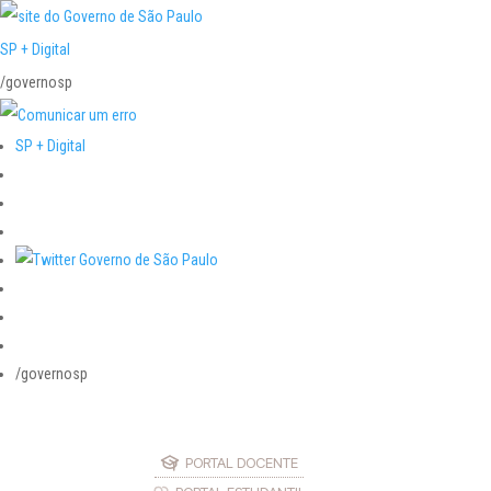
SP + Digital
/governosp
SP + Digital
/governosp
PORTAL DOCENTE