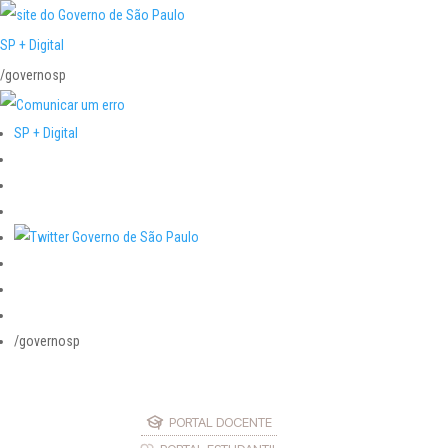
SP + Digital
/governosp
SP + Digital
/governosp
PORTAL DOCENTE