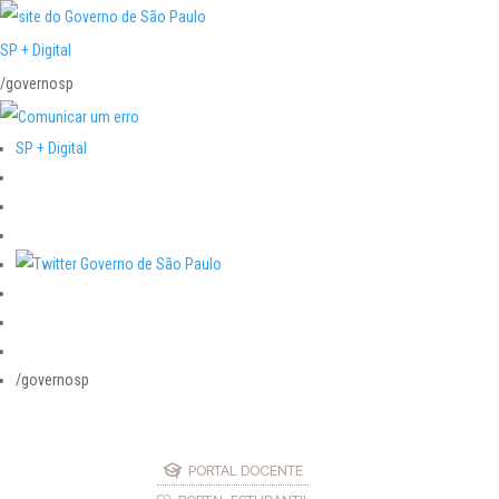
SP + Digital
/governosp
SP + Digital
/governosp
PORTAL DOCENTE