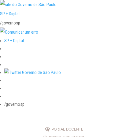
SP + Digital
/governosp
SP + Digital
/governosp
PORTAL DOCENTE