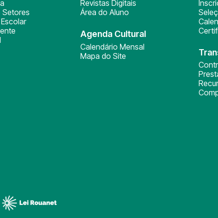
ça
Revistas Digitais
Inscr
 Setores
Área do Aluno
Sele
Escolar
Calen
ente
Certi
Agenda Cultural
l
Calendário Mensal
Tran
Mapa do Site
Cont
Pres
Recu
Comp