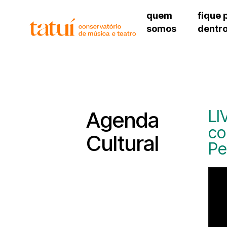
quem
fique 
somos
dentr
histórico
agenda cultural
governança
calendário escolar
unidades e setores
programas de conc
regimento escolar
revistas digitais
corpo docente
espaço estudantil
LI
Agenda
co
Cultural
Pe