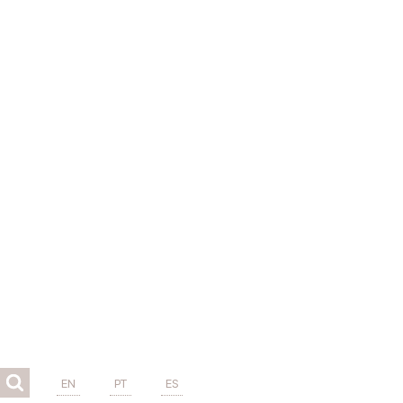
EN
PT
ES