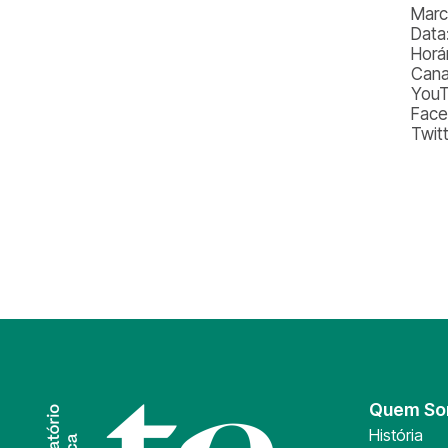
Marc
Data
Horá
Cana
YouT
Face
Twit
Quem S
História