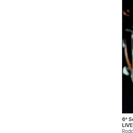
6ª S
LIVE
Rodol