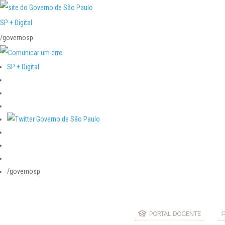
SP + Digital
/governosp
SP + Digital
/governosp
PORTAL DOCENTE