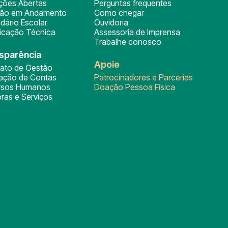
ições Abertas
Perguntas frequentes
ção em Andamento
Como chegar
dário Escolar
Ouvidoria
ficação Técnica
Assessoria de Imprensa
Trabalhe conosco
sparência
Apoie
rato de Gestão
tação de Contas
Patrocinadores e Parcerias
rsos Humanos
Doação Pessoa Física
ras e Serviços