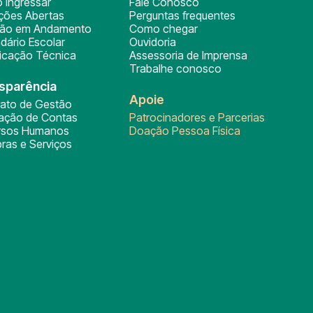
 ingressar
Fale Conosco
ições Abertas
Perguntas frequentes
ção em Andamento
Como chegar
dário Escolar
Ouvidoria
ficação Técnica
Assessoria de Imprensa
Trabalhe conosco
sparência
Apoie
rato de Gestão
tação de Contas
Patrocinadores e Parcerias
rsos Humanos
Doação Pessoa Física
ras e Serviços