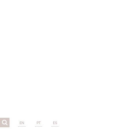
EN
PT
ES