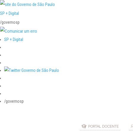
SP + Digital
/governosp
SP + Digital
/governosp
PORTAL DOCENTE