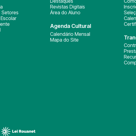
Destaques
Como
ça
Revistas Digitais
Inscr
 Setores
Área do Aluno
Sele
Escolar
Calen
ente
Certi
Agenda Cultural
l
Calendário Mensal
Tran
Mapa do Site
Cont
Pres
Recu
Comp