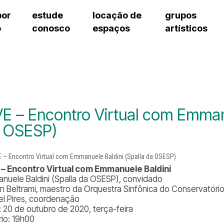
por
estude
locação de
grupos
o
conosco
espaços
artísticos
cursos regulares
bilheteria
teatro procópio ferreira
artes cênicas
grupos artísticos de bolsistas
fale cono
cursos livres
cursos regulares
salão villa-lobos
música
grupos pedagógicos – sede
ouvidoria 
cursos de aperfeiçoamento
cursos livres
erto
auditório unidade chiquinha gonzaga
processo seletivo
grupos pedagógicos – polo
pergunta
chiquinha gonzaga
cursos de aperfeiçoamento
orientações para locação
como che
a
visite o c
3
sceic-sp
VE – Encontro Virtual com Emmanu
to
equipe té
 OSESP)
josé do rio pardo
assessori
trabalhe 
 – Encontro Virtual com Emmanuele Baldini
nuele Baldini (Spalla da OSESP), convidado
n Beltrami, maestro da Orquestra Sinfônica do Conservatório
el Pires, coordenação
: 20 de outubro de 2020, terça-feira
rio: 19h00