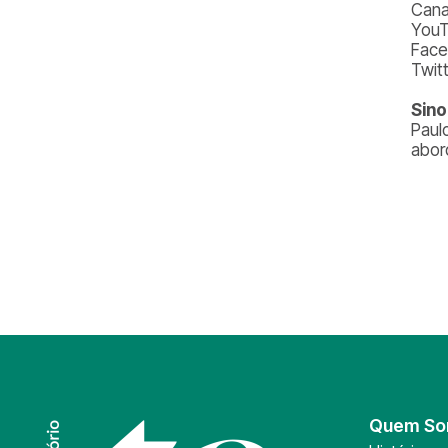
Cana
YouT
Face
Twit
Sino
Paul
abor
Quem S