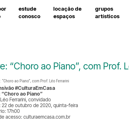
por
estude
locação de
grupos
o
conosco
espaços
artísticos
teatro procópio ferreira
artes cênicas
grupos artísticos de bolsistas
fale cono
salão villa-lobos
música
grupos pedagógicos – sede
pergunta
erto
auditório unidade chiquinha gonzaga
processo seletivo
grupos pedagógicos – polo
como che
orientações para locação
visite o c
equipe té
assessori
ve: “Choro ao Piano”, com Prof. L
trabalhe 
nsivão #CulturaEmCasa
: “Choro ao Piano”
 Léo Ferrarini, convidado
: 22 de outubro de 2020, quinta-feira
rio: 17h00
 de acesso: culturaemcasa.com.br