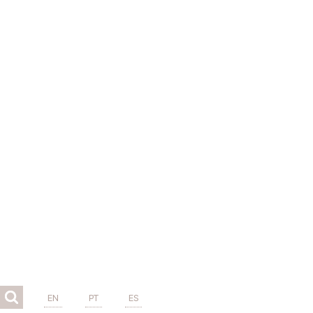
EN
PT
ES