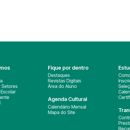
omos
Fique por dentro
Estu
Destaques
Como
ça
Revistas Digitais
Inscr
 Setores
Área do Aluno
Sele
Escolar
Calen
ente
Certi
Agenda Cultural
l
Calendário Mensal
Tran
Mapa do Site
Cont
Pres
Recu