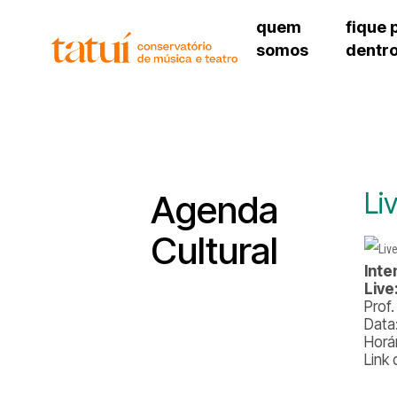
quem
fique 
somos
dentr
histórico
agenda cultural
governança
calendário escolar
unidades e setores
programas de conc
regimento escolar
revistas digitais
corpo docente
espaço estudantil
Li
Agenda
Cultural
Inte
Live
Prof.
Data
Horá
Link