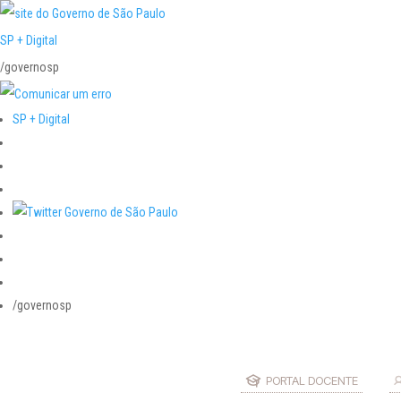
SP + Digital
/governosp
SP + Digital
/governosp
PORTAL DOCENTE