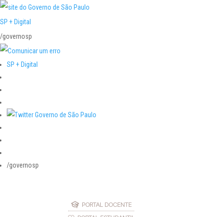
SP + Digital
/governosp
SP + Digital
/governosp
PORTAL DOCENTE