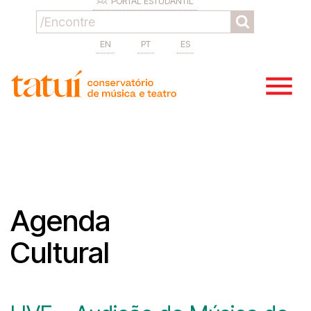
PORTAL ESTUDANTIL
EN
PT
ES
Agenda
Cultural