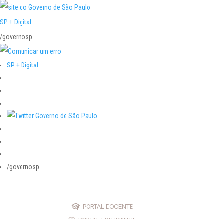
SP + Digital
/governosp
SP + Digital
/governosp
PORTAL DOCENTE