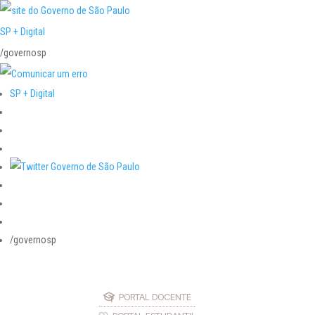
SP + Digital
/governosp
SP + Digital
/governosp
PORTAL DOCENTE