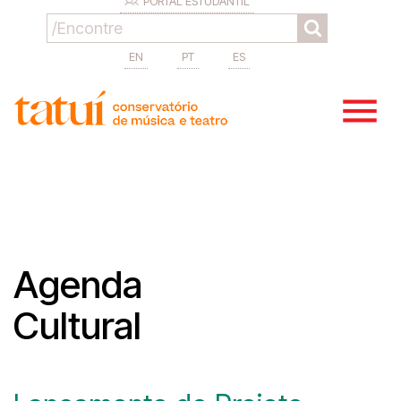
PORTAL ESTUDANTIL
EN
PT
ES
Agenda
Cultural