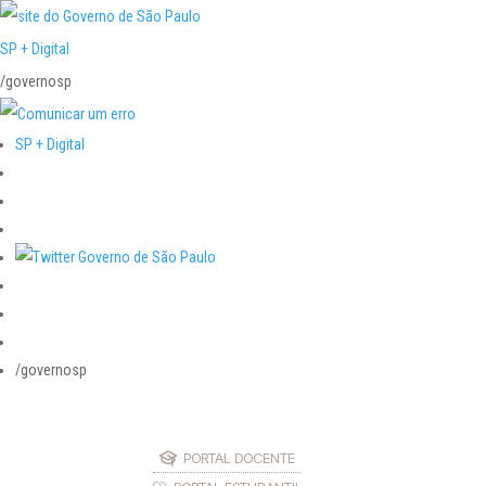
SP + Digital
/governosp
SP + Digital
/governosp
PORTAL DOCENTE