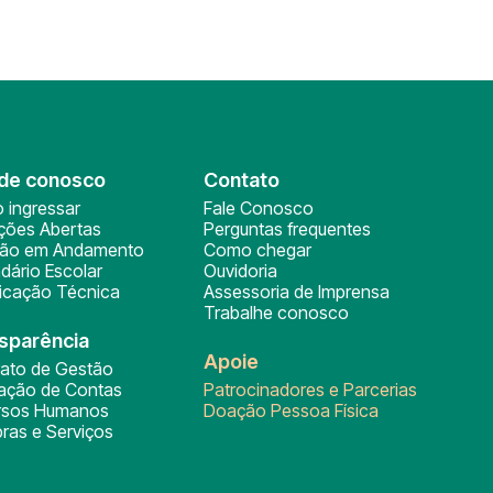
de conosco
Contato
 ingressar
Fale Conosco
ições Abertas
Perguntas frequentes
ção em Andamento
Como chegar
dário Escolar
Ouvidoria
ficação Técnica
Assessoria de Imprensa
Trabalhe conosco
sparência
Apoie
rato de Gestão
tação de Contas
Patrocinadores e Parcerias
rsos Humanos
Doação Pessoa Física
ras e Serviços