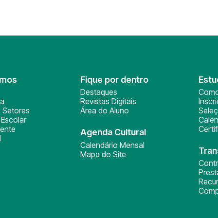
omos
Fique por dentro
Estu
Destaques
Como
ça
Revistas Digitais
Inscr
 Setores
Área do Aluno
Sele
Escolar
Calen
ente
Certi
Agenda Cultural
l
Calendário Mensal
Tran
Mapa do Site
Cont
Pres
Recu
Comp