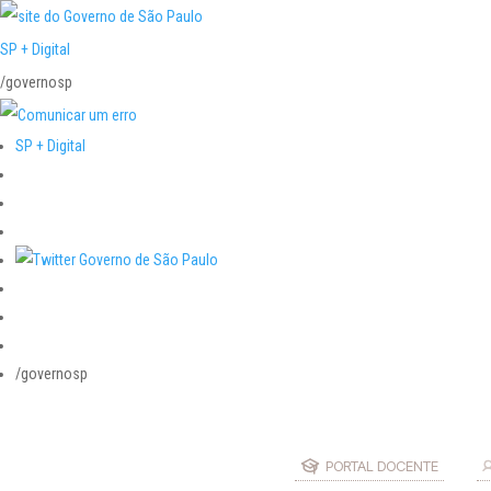
SP + Digital
/governosp
SP + Digital
/governosp
PORTAL DOCENTE