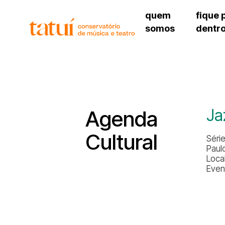
quem
fique 
somos
dentr
histórico
agenda cultural
governança
calendário escolar
unidades e setores
programas de conc
regimento escolar
revistas digitais
corpo docente
espaço estudantil
Ja
Agenda
Cultural
Séri
Paul
Loca
Event