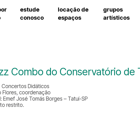
por
estude
locação de
grupos
o
conosco
espaços
artísticos
teatro procópio ferreira
artes cênicas
grupos artísticos de bolsistas
fale cono
salão villa-lobos
música
grupos pedagógicos – sede
pergunta
erto
auditório unidade chiquinha gonzaga
processo seletivo
grupos pedagógicos – polo
como che
orientações para locação
visite o c
equipe té
assessori
zz Combo do Conservatório de T
trabalhe 
e Concertos Didáticos
o Flores, coordenação
l: Emef José Tomás Borges – Tatuí-SP
o restrito.