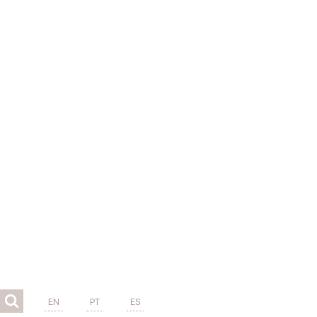
EN
PT
ES