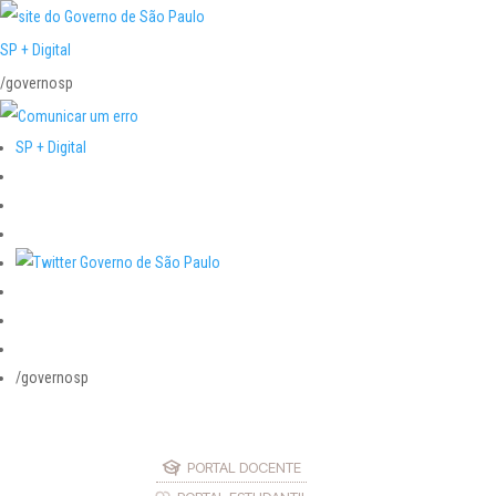
SP + Digital
/governosp
SP + Digital
/governosp
PORTAL DOCENTE