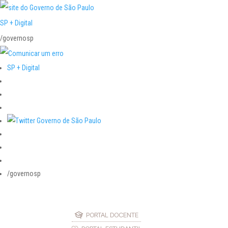
SP + Digital
/governosp
SP + Digital
/governosp
PORTAL DOCENTE