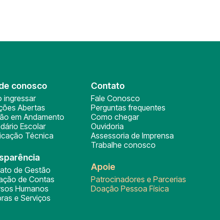
de conosco
Contato
 ingressar
Fale Conosco
ições Abertas
Perguntas frequentes
ção em Andamento
Como chegar
dário Escolar
Ouvidoria
ficação Técnica
Assessoria de Imprensa
Trabalhe conosco
sparência
Apoie
rato de Gestão
tação de Contas
Patrocinadores e Parcerias
rsos Humanos
Doação Pessoa Física
ras e Serviços