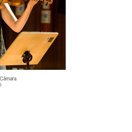
e Câmara
o