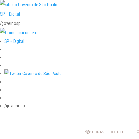
SP + Digital
/governosp
SP + Digital
/governosp
PORTAL DOCENTE