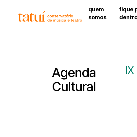
quem
fique 
somos
dentr
histórico
agenda cultural
governança
calendário escolar
unidades e setores
programas de conc
regimento escolar
revistas digitais
corpo docente
espaço estudantil
IX
Agenda
Cultural