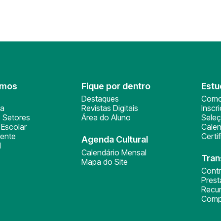
omos
Fique por dentro
Estu
Destaques
Como
ça
Revistas Digitais
Inscr
 Setores
Área do Aluno
Sele
Escolar
Calen
ente
Certi
Agenda Cultural
l
Calendário Mensal
Tran
Mapa do Site
Cont
Pres
Recu
Comp