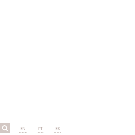
EN
PT
ES