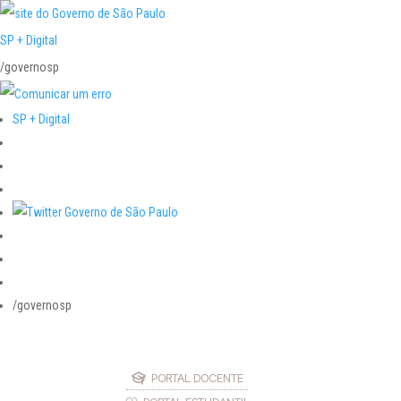
SP + Digital
/governosp
SP + Digital
/governosp
PORTAL DOCENTE