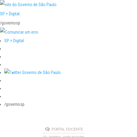
SP + Digital
/governosp
SP + Digital
/governosp
PORTAL DOCENTE