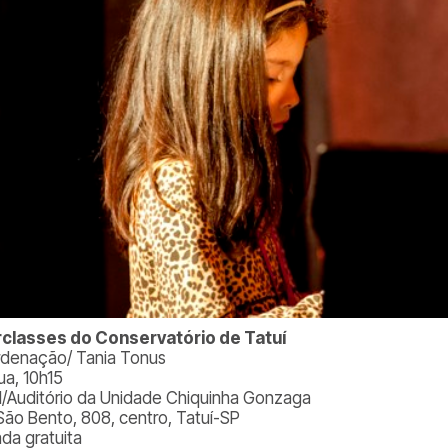
rclasses do Conservatório de Tatuí
denação/ Tania Tonus
ua, 10h15
l/Auditório da Unidade Chiquinha Gonzaga
São Bento, 808, centro, Tatuí-SP
ada gratuita