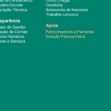
ção em Andamento
Como chegar
dário Escolar
Ouvidoria
ficação Técnica
Assessoria de Imprensa
Trabalhe conosco
sparência
Apoie
rato de Gestão
tação de Contas
Patrocinadores e Parcerias
rsos Humanos
Doação Pessoa Física
ras e Serviços