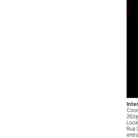
Inte
Coor
26/q
Loca
Rua 
entr