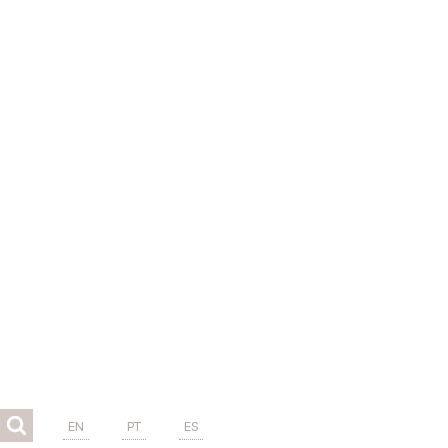
EN
PT
ES