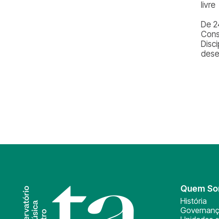
livre
De 2
Cons
Disci
dese
Quem S
História
Governan