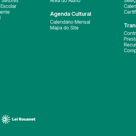
 Setores
Área do Aluno
Sele
Escolar
Calen
ente
Certi
Agenda Cultural
l
Calendário Mensal
Tran
Mapa do Site
Cont
Pres
Recu
Comp