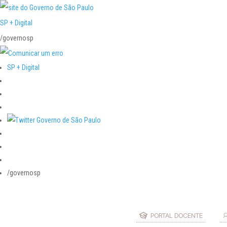
SP + Digital
/governosp
SP + Digital
/governosp
PORTAL DOCENTE