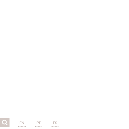
EN
PT
ES