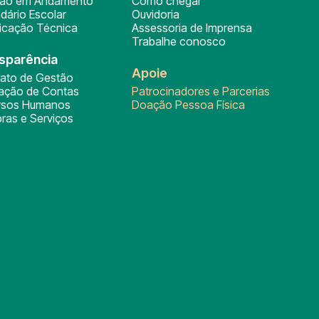
ção em Andamento
Como chegar
dário Escolar
Ouvidoria
ficação Técnica
Assessoria de Imprensa
Trabalhe conosco
sparência
Apoie
rato de Gestão
tação de Contas
Patrocinadores e Parcerias
rsos Humanos
Doação Pessoa Física
ras e Serviços