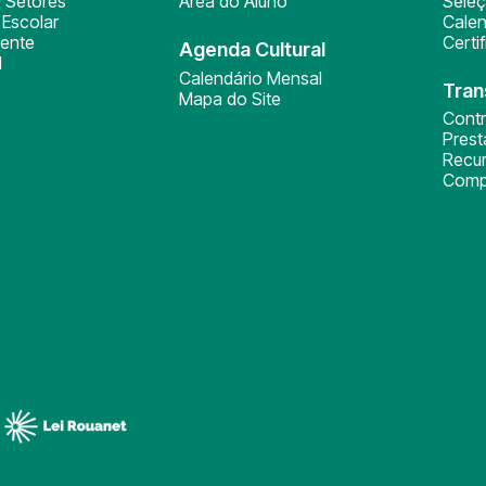
 Setores
Área do Aluno
Sele
Escolar
Calen
ente
Certi
Agenda Cultural
l
Calendário Mensal
Tran
Mapa do Site
Cont
Pres
Recu
Comp