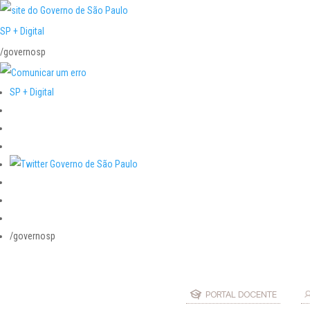
SP + Digital
/governosp
SP + Digital
/governosp
PORTAL DOCENTE