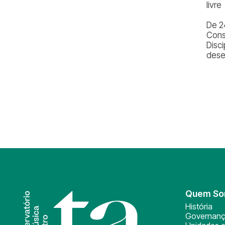
livre
De 2
Cons
Disci
dese
Quem S
História
Governan