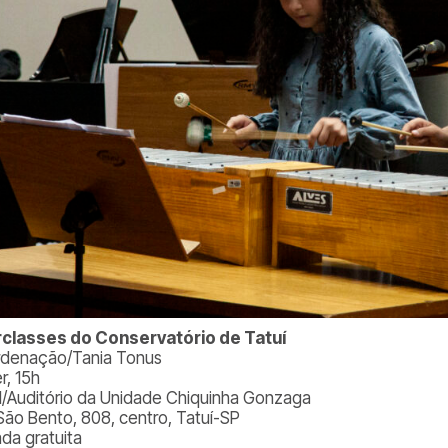
rclasses do Conservatório de Tatuí
denação/Tania Tonus
r, 15h
l/Auditório da Unidade Chiquinha Gonzaga
São Bento, 808, centro, Tatuí-SP
ada gratuita