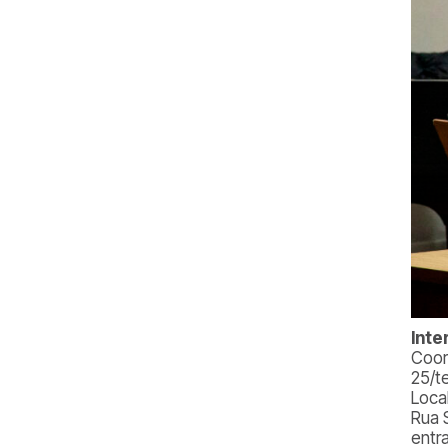
Inte
Coor
25/te
Loca
Rua 
entr