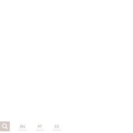
EN
PT
ES