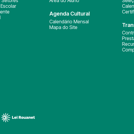
 Setores
Área do Aluno
Sele
Escolar
Calen
ente
Certi
Agenda Cultural
l
Calendário Mensal
Tran
Mapa do Site
Cont
Pres
Recu
Comp