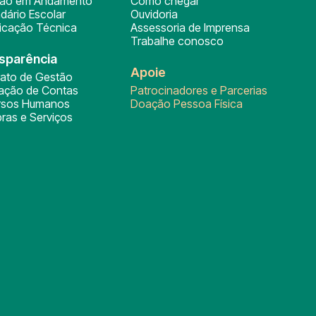
ção em Andamento
Como chegar
dário Escolar
Ouvidoria
ficação Técnica
Assessoria de Imprensa
Trabalhe conosco
sparência
Apoie
rato de Gestão
tação de Contas
Patrocinadores e Parcerias
rsos Humanos
Doação Pessoa Física
ras e Serviços