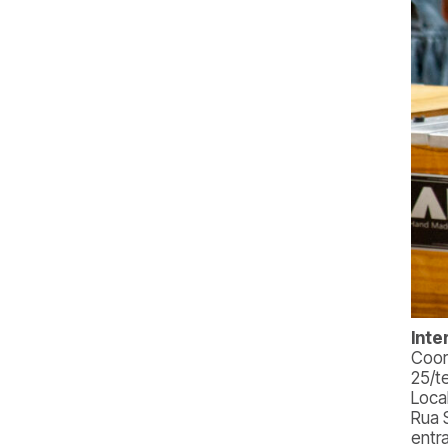
Inte
Coor
25/t
Loca
Rua 
entr