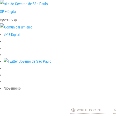
SP + Digital
/governosp
SP + Digital
/governosp
PORTAL DOCENTE