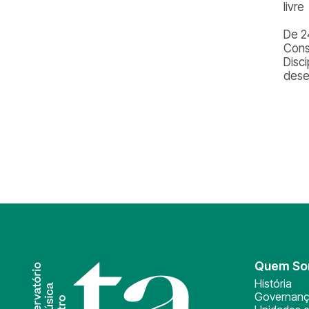
livre
De 2
Cons
Disci
dese
Quem S
História
Governan