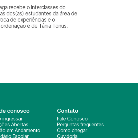
aga recebe o Interclasses do
cas dos(as) estudantes da área de
troca de experiências e o
coordenação é de Tânia Tonus.
de conosco
Contato
 ingressar
Fale Conosco
ições Abertas
Perguntas frequentes
ção em Andamento
Como chegar
dário Escolar
Ouvidoria