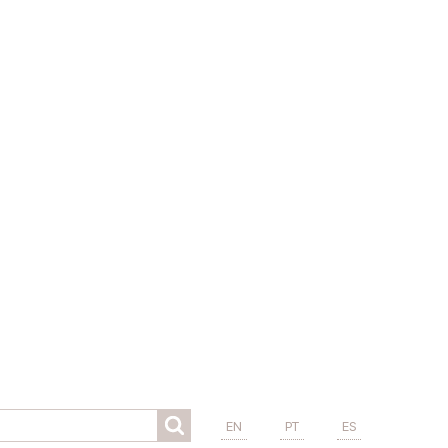
EN
PT
ES