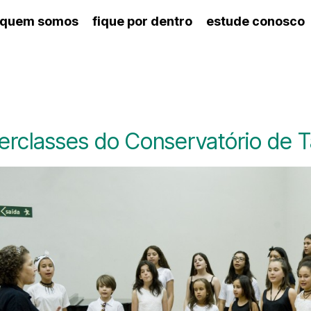
quem somos
fique por dentro
estude conosco
ico
agenda cultural
artes cênicas
nança
calendário escolar
des e setores
programas de concerto
ento escolar
revistas digitais
 docente
espaço estudantil
terclasses do Conservatório de T