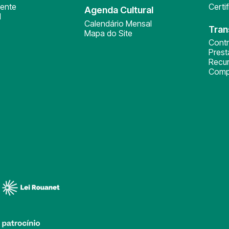
ente
Certi
Agenda Cultural
l
Calendário Mensal
Tran
Mapa do Site
Cont
Pres
Recu
Comp