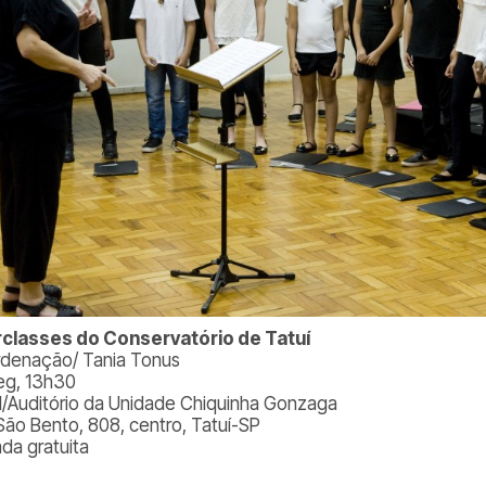
rclasses do Conservatório de Tatuí
denação/ Tania Tonus
eg, 13h30
l/Auditório da Unidade Chiquinha Gonzaga
São Bento, 808, centro, Tatuí-SP
ada gratuita