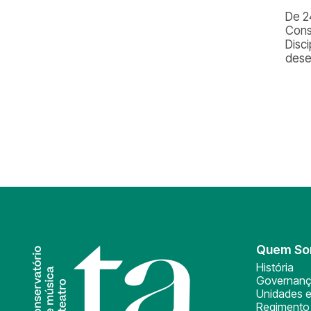
De 2
Cons
Disci
dese
Quem S
História
Governan
Unidades e
Regimento 