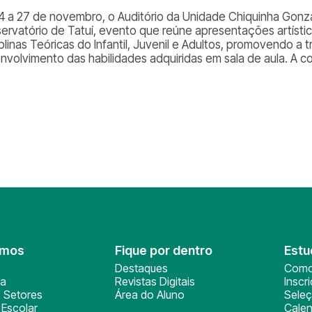
4 a 27 de novembro, o Auditório da Unidade Chiquinha Gonz
ervatório de Tatuí, evento que reúne apresentações artísti
plinas Teóricas do Infantil, Juvenil e Adultos, promovendo a 
nvolvimento das habilidades adquiridas em sala de aula. A 
omos
Fique por dentro
Estu
Destaques
Como
ça
Revistas Digitais
Inscr
 Setores
Área do Aluno
Sele
Escolar
Calen