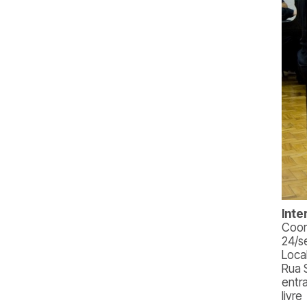
Inte
Coor
24/s
Loca
Rua 
entr
livre