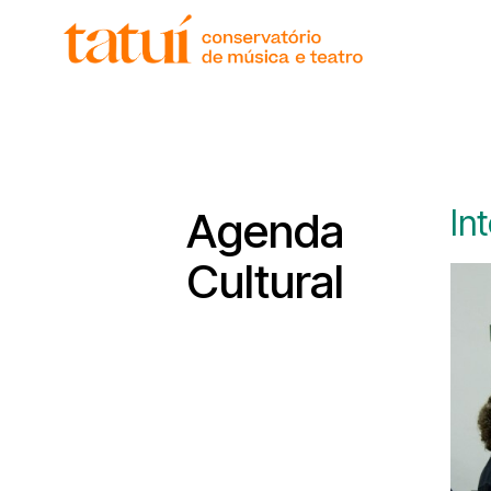
histór
gover
unida
regim
corpo
In
Agenda
Cultural