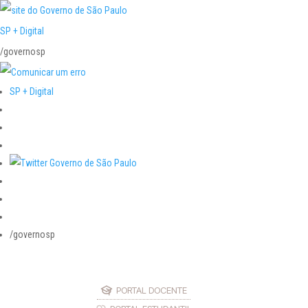
SP + Digital
/governosp
SP + Digital
/governosp
PORTAL DOCENTE