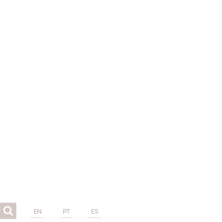
EN
PT
ES