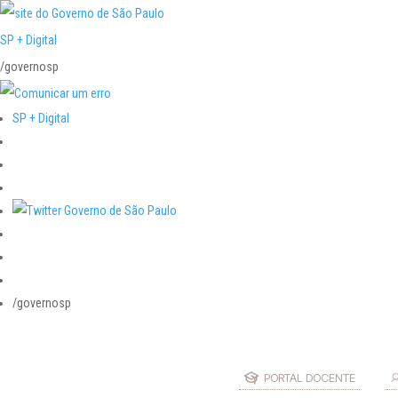
SP + Digital
/governosp
SP + Digital
/governosp
PORTAL DOCENTE