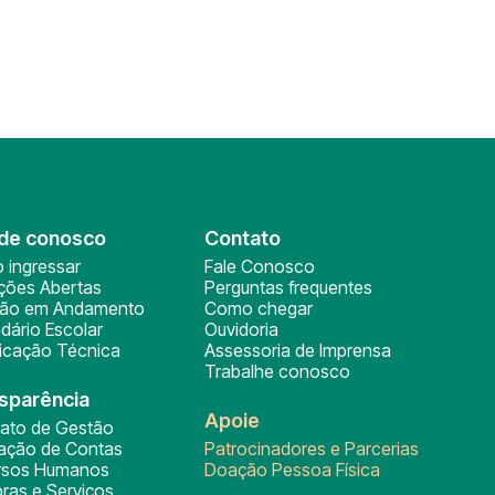
de conosco
Contato
 ingressar
Fale Conosco
ições Abertas
Perguntas frequentes
ção em Andamento
Como chegar
dário Escolar
Ouvidoria
ficação Técnica
Assessoria de Imprensa
Trabalhe conosco
sparência
Apoie
rato de Gestão
tação de Contas
Patrocinadores e Parcerias
rsos Humanos
Doação Pessoa Física
ras e Serviços