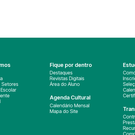
omos
Fique por dentro
Estu
Destaques
Como
ça
Revistas Digitais
Inscr
 Setores
Área do Aluno
Sele
Escolar
Calen
ente
Certi
Agenda Cultural
l
Calendário Mensal
Tran
Mapa do Site
Cont
Pres
Recu
Comp