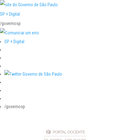
SP + Digital
/governosp
SP + Digital
/governosp
PORTAL DOCENTE