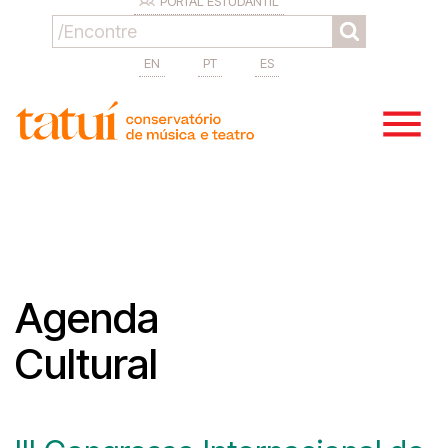
PORTAL ESTUDANTIL
EN
PT
ES
Agenda
Cultural