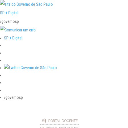
SP + Digital
/governosp
SP + Digital
/governosp
PORTAL DOCENTE