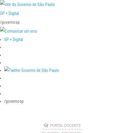
SP + Digital
/governosp
SP + Digital
/governosp
PORTAL DOCENTE