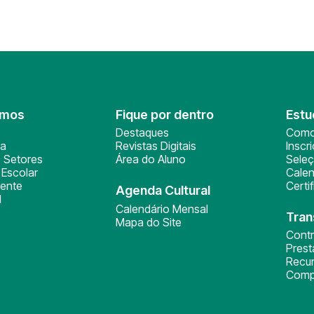
omos
Fique por dentro
Estu
Destaques
Como
ça
Revistas Digitais
Inscr
 Setores
Área do Aluno
Sele
Escolar
Calen
ente
Certi
Agenda Cultural
l
Calendário Mensal
Tran
Mapa do Site
Cont
Pres
Recu
Comp