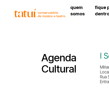
quem
fique 
somos
dentr
histórico
agenda cultural
governança
calendário escolar
unidades e setores
programas de conc
regimento escolar
revistas digitais
corpo docente
espaço estudantil
I 
Agenda
Cultural
Míri
Local
Rua 
Entr