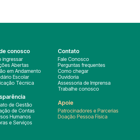
de conosco
Contato
 ingressar
Fale Conosco
ições Abertas
Perguntas frequentes
ção em Andamento
Como chegar
dário Escolar
Ouvidoria
ficação Técnica
Assessoria de Imprensa
Trabalhe conosco
sparência
Apoie
rato de Gestão
tação de Contas
Patrocinadores e Parcerias
rsos Humanos
Doação Pessoa Física
ras e Serviços