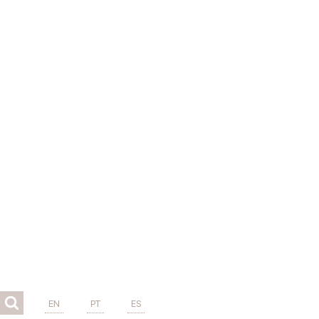
EN
PT
ES