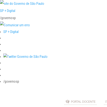
SP + Digital
/governosp
SP + Digital
/governosp
PORTAL DOCENTE