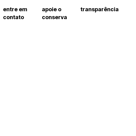
entre em
apoie o
transparência
contato
conserva
sco
patrocinadores e parcerias
contrato de gestão
s frequentes
doações de pessoa jurídica
prestação de contas
gar
doações de pessoa física
recursos humanos
onservatório
nota fiscal paulista (nfp)
compras e serviços
cnica social
a de imprensa
conosco