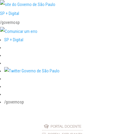
SP + Digital
/governosp
SP + Digital
/governosp
PORTAL DOCENTE