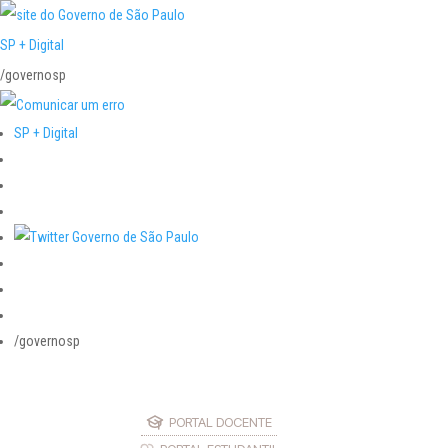
SP + Digital
/governosp
SP + Digital
/governosp
PORTAL DOCENTE