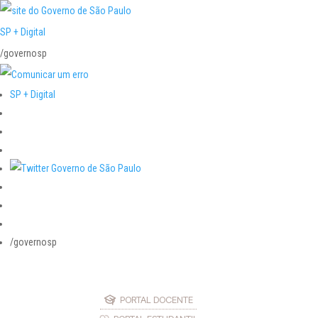
SP + Digital
/governosp
SP + Digital
/governosp
PORTAL DOCENTE