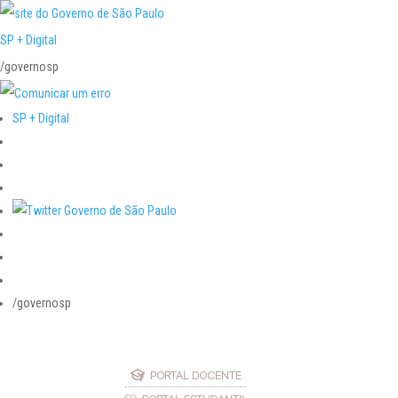
SP + Digital
/governosp
SP + Digital
/governosp
PORTAL DOCENTE