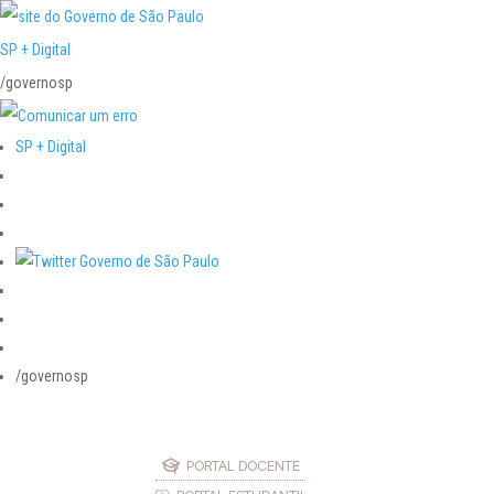
SP + Digital
/governosp
SP + Digital
/governosp
PORTAL DOCENTE