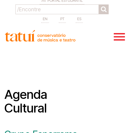
PORTAL ESTUDANTIL
EN
PT
ES
Agenda
Cultural