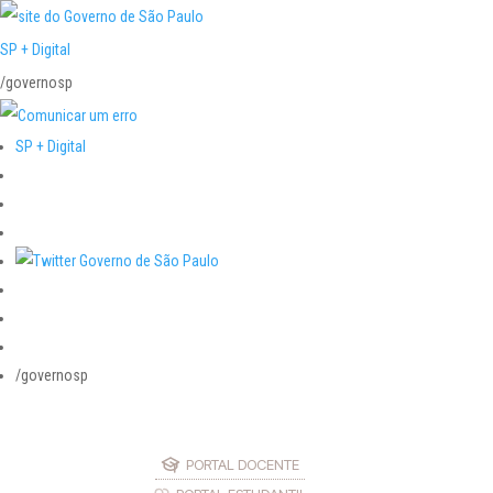
SP + Digital
/governosp
SP + Digital
/governosp
PORTAL DOCENTE