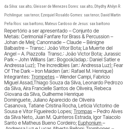
da Silva: sax alto; Gleisser de Menezes Dores: sax alto; Dhydhy Ahilyn R.
Pichilingue: sax tenor; Ezequiel Rosaldo Gomes: sax tenor; David Martin
Peña Rios: sax barítono; Mateus Cardoso de Jesus: sax barítono
Repertório a ser apresentado – Conjunto de
Metais:
Cerimonial Fanfare for Brass & Percussion –
Johan de Meij; Canonnade – Claude – Bénigne
Balbastre – Transc.: João Vitor Bota; La Muerte del
Angel – A. Piazzolla Transc.: João Victor Bota; Jurassic
Park – John Willians (arr.: Bogook/adap.: Daniel Satler e
Andressa Luz); The Incredibles (arr.: Andressa Luz); Fear
Of The Dark – Iron Maiden (arr.: Rafael M. Henrique)
Integrantes:
Trompetes
– Wender Campi, Fabrício
Miguel Assad,Thiago Souza da Silva, Leonardo Pedrozo
da Silva, Aira Francielle Santos de Oliveira, Rebeca
Giovana da Silva, Guilherme Henrique
Dominguete, Juliano Aparecido de Oliveira
Casanova, Tatiane Cristina Rocha, Letícia Victorino de
Sousa e Vitor Figueiredo Lopes;
Trompas
– Pedro Alves
da Silva Neto, Juan M. Quinteros Estrada, Igor Taiacolo
Santo e Matheus Bueno Cordeiro;
Euphonium
–
Andressa Luz e Lucas Alberto Belloni;
Trombones
–