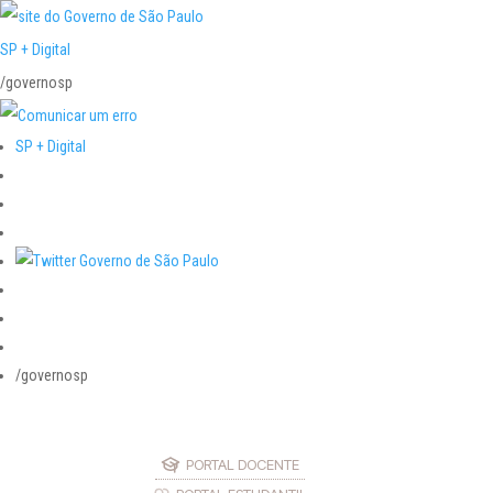
SP + Digital
/governosp
SP + Digital
/governosp
PORTAL DOCENTE