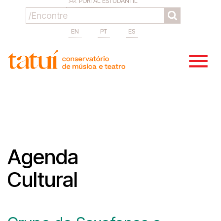
PORTAL ESTUDANTIL
EN
PT
ES
Agenda
Cultural