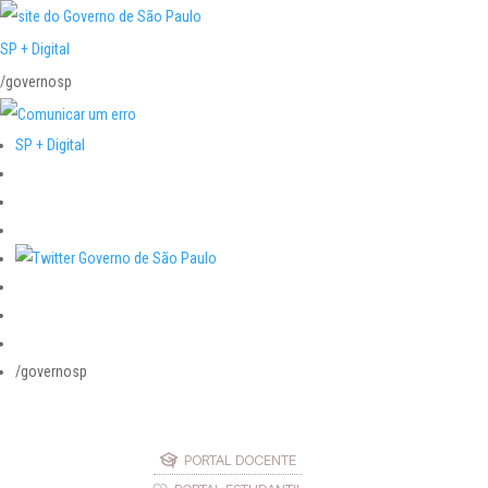
SP + Digital
/governosp
SP + Digital
/governosp
PORTAL DOCENTE