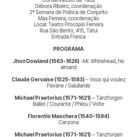
Débora Ribeiro, coordenação
2ª Semana de Prática de Conjunto
Max Ferreira, coordenação
Local: Teatro Procópio Ferreira
Rua São Bento, 415, Tatuí
Entrada Franca
PROGRAMA
Jhon Dowland
(1563-1626)
-Mr. Whitehead, his
almand
Claude Gervaise
(1525-1583)
–
Vous qui voulez
Pavane / Gaiullarde
Michael Praetorius (1571-1621)
–
Tanzforgen
Ballet /
Cour
ante /
Philou /
Volte
Florentio Maschera (1540-1584)
Canzona
Michael Praetorius (1571-1621)
–
Tanzforgen