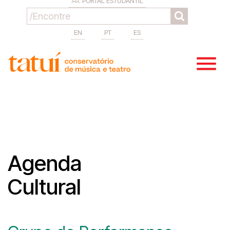
PORTAL ESTUDANTIL
EN
PT
ES
Agenda
Cultural