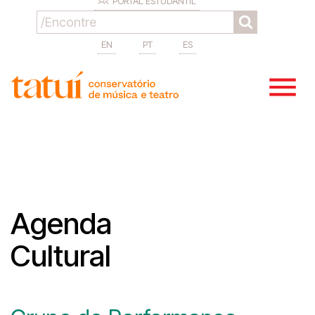
PORTAL ESTUDANTIL
EN
PT
ES
Agenda
Cultural