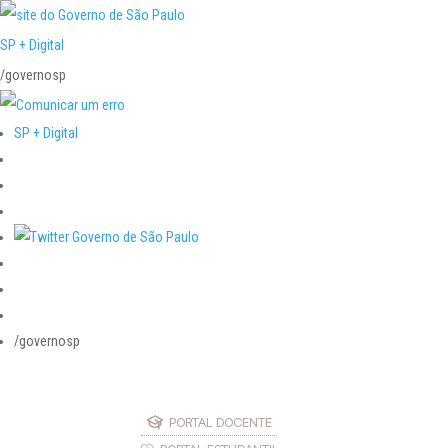
SP + Digital
/governosp
SP + Digital
/governosp
PORTAL DOCENTE