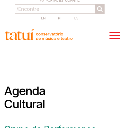
PORTAL ESTUDANTIL
EN
PT
ES
Agenda
Cultural