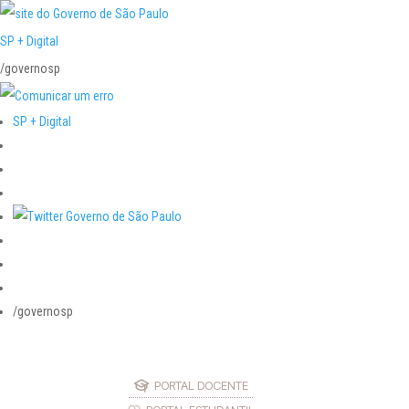
SP + Digital
/governosp
SP + Digital
/governosp
PORTAL DOCENTE