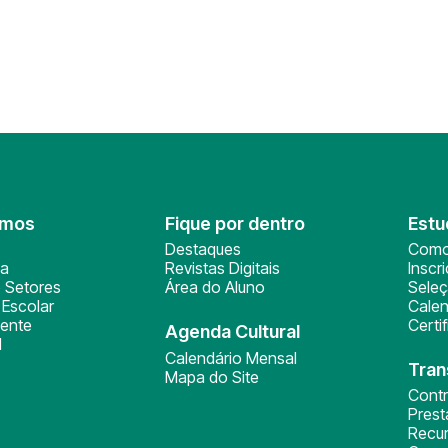
omos
Fique por dentro
Estu
Destaques
Como
ça
Revistas Digitais
Inscr
 Setores
Área do Aluno
Sele
Escolar
Calen
ente
Certi
Agenda Cultural
l
Calendário Mensal
Tran
Mapa do Site
Cont
Pres
Recu