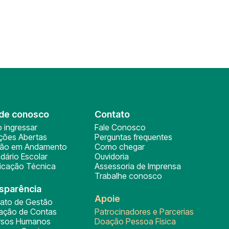
de conosco
Contato
 ingressar
Fale Conosco
ições Abertas
Perguntas frequentes
ção em Andamento
Como chegar
dário Escolar
Ouvidoria
ficação Técnica
Assessoria de Imprensa
Trabalhe conosco
sparência
Apoie
rato de Gestão
tação de Contas
Patrocinadores e Parcerias
rsos Humanos
Doação Pessoa Física