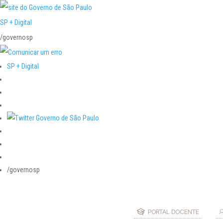
SP + Digital
/governosp
SP + Digital
/governosp
PORTAL DOCENTE