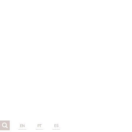
EN
PT
ES