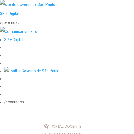
SP + Digital
/governosp
SP + Digital
/governosp
PORTAL DOCENTE