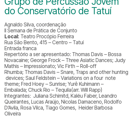
Grupo de Percussão Jovem
do Conservatório de Tatuí
Agnaldo Silva, coordenação
II Semana de Prática de Conjunto
Local:
Teatro Procópio Ferreira
Rua São Bento, 415 – Centro – Tatuí
Entrada franca
Repertório a ser apresentado:
Thomas Davis – Bossa
Novacaine; George Frock – Three Asiatic Dances; Judy
Mathis – Impressionato; Vic Firth – Roll-off
Rhumba; Thomas Davis – Snare, Traps and other hunting
devices; Saul Feldstein – Variations on a four note
theme; Fred Hoey – Sunrise; Yurê Kuhimann –
Embalada; Chuck Rio – Tequila(arr. Will Rapp)
Integrantes:
Juliana Schimitd, Kaléu Faber, Leandro
Queirantes, Lucas Araújo, Nicolas Damaceno, Rodolfo
D’Avila, Rosa Vilca, Tiago Gomes, Heider Barbosa
Oliveira