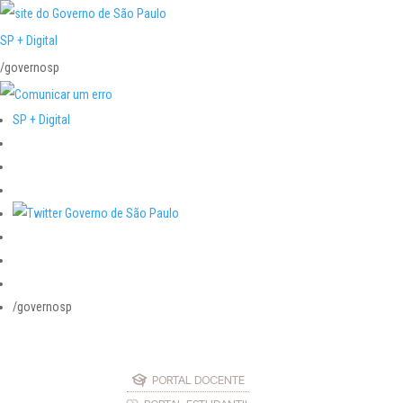
SP + Digital
/governosp
SP + Digital
/governosp
PORTAL DOCENTE