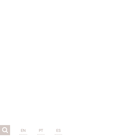
EN
PT
ES