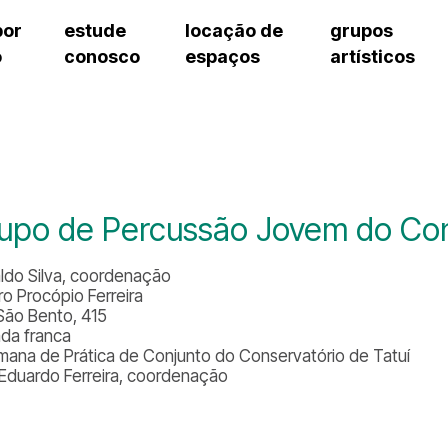
por
estude
locação de
grupos
o
conosco
espaços
artísticos
teatro procópio ferreira
artes cênicas
grupos artísticos de bolsistas
fale cono
salão villa-lobos
música
grupos pedagógicos – sede
pergunta
erto
auditório unidade chiquinha gonzaga
processo seletivo
grupos pedagógicos – polo
como che
orientações para locação
visite o c
equipe té
assessori
upo de Percussão Jovem do Cons
trabalhe 
ldo Silva, coordenação
ro Procópio Ferreira
São Bento, 415
ada franca
Semana de Prática de Conjunto do Conservatório de Tatuí
Eduardo Ferreira, coordenação