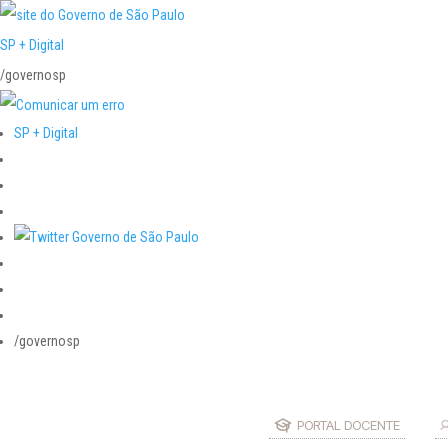
SP + Digital
/governosp
SP + Digital
/governosp
PORTAL DOCENTE