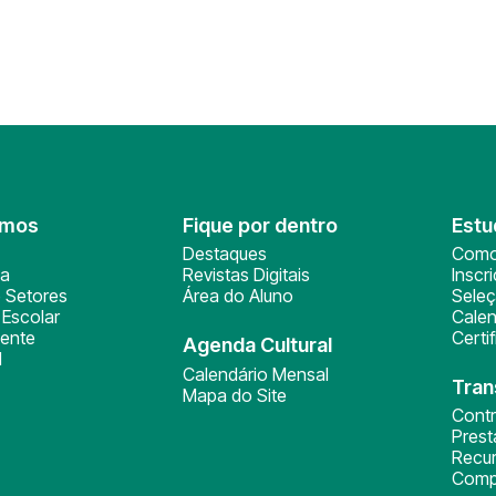
omos
Fique por dentro
Estu
Destaques
Como
ça
Revistas Digitais
Inscr
 Setores
Área do Aluno
Sele
Escolar
Calen
ente
Certi
Agenda Cultural
l
Calendário Mensal
Tran
Mapa do Site
Cont
Pres
Recu
Comp