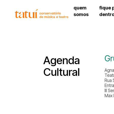
quem
fique 
somos
dentr
histórico
agenda cultural
governança
calendário escolar
unidades e setores
programas de conc
regimento escolar
revistas digitais
corpo docente
espaço estudantil
Gr
Agenda
Cultural
Agna
Teat
Rua 
Entr
III 
Max 