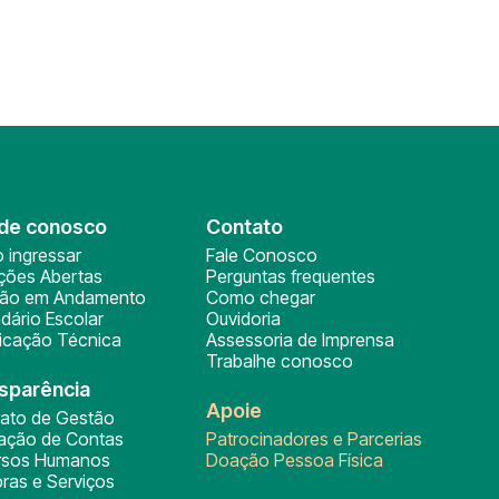
de conosco
Contato
 ingressar
Fale Conosco
ições Abertas
Perguntas frequentes
ção em Andamento
Como chegar
dário Escolar
Ouvidoria
ficação Técnica
Assessoria de Imprensa
Trabalhe conosco
sparência
Apoie
rato de Gestão
tação de Contas
Patrocinadores e Parcerias
rsos Humanos
Doação Pessoa Física
ras e Serviços