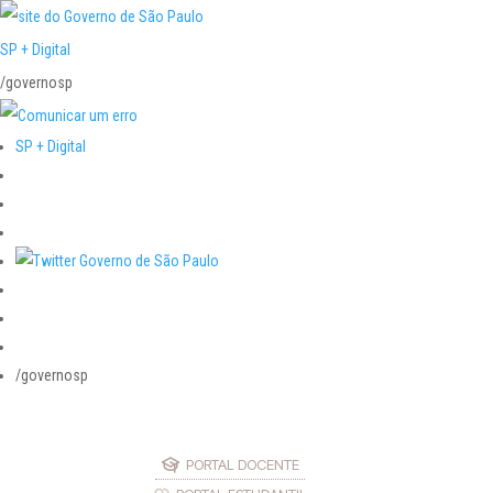
SP + Digital
/governosp
SP + Digital
/governosp
PORTAL DOCENTE