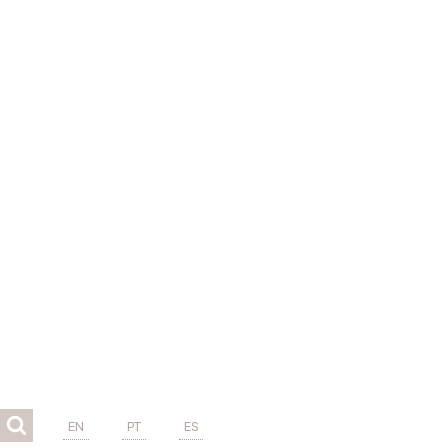
EN
PT
ES