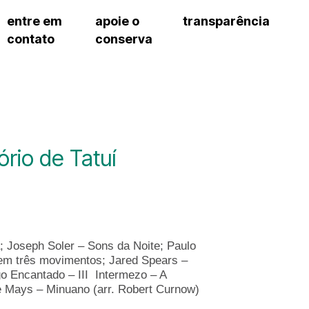
entre em
apoie o
transparência
contato
conserva
sco
patrocinadores e parcerias
contrato de gestão
s frequentes
doações de pessoa jurídica
prestação de contas
gar
doações de pessoa física
recursos humanos
onservatório
nota fiscal paulista (nfp)
compras e serviços
cnica social
a de imprensa
rio de Tatuí
conosco
a;
Joseph Soler – Sons da Noite;
Paulo
em três movimentos; J
ared Spears –
go Encantado – III Intermezo – A
e Mays – Minuano (arr. Robert Curnow)