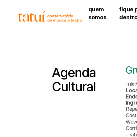
quem
fique 
somos
dentr
histórico
agenda cultural
governança
calendário escolar
unidades e setores
programas de conc
regimento escolar
revistas digitais
corpo docente
espaço estudantil
Gr
Agenda
Cultural
Luis
Loca
End
Ingr
Repe
Cost
Wove
Corr
– vib