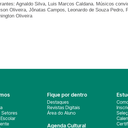
grantes: Agnaldo Silva, Luis Marcos Caldana. Músicos convi
rson Oliveira, Jônatas Campos, Leonardo de Souza Pedro,
ington Oliveira
omos
Fique por dentro
Estu
Destaques
Como
ça
Revistas Digitais
Inscr
 Setores
Área do Aluno
Sele
Escolar
Calen
ente
Certi
Agenda Cultural