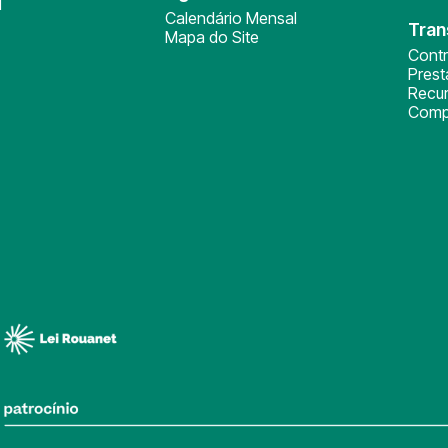
l
Calendário Mensal
Tran
Mapa do Site
Cont
Pres
Recu
Comp