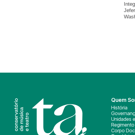
Inte
Jefe
Wash
Quem S
História
Governan
Unidades e
Regimento 
Corpo Doc