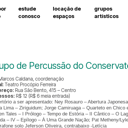
por
estude
locação de
grupos
o
conosco
espaços
artísticos
teatro procópio ferreira
artes cênicas
grupos artísticos de bolsistas
fale cono
salão villa-lobos
música
grupos pedagógicos – sede
pergunta
erto
auditório unidade chiquinha gonzaga
processo seletivo
grupos pedagógicos – polo
como che
orientações para locação
visite o c
equipe té
assessori
upo de Percussão do Conservató
trabalhe 
 Marcos Caldana, coordenação
l:
Teatro Procópio Ferreira
ereço:
Rua São Bento, 415 – Centro
essos:
R$ 12 (R$ 6 meia entrada)
rtório a ser apresentado:
Ney Rosauro – Abertura Japones
a Lima – Ziriguidum;
Jorge Camiruaga – Quarteto en Chico 
n Tales – I Prólogo – Tempo de Estória – II Cântico – O La
ida – IV – Epílogo – À Uma Grande Nação;
Pat Metheny/Lyl
rafone solo Jeferson Oliveira, contrabaixo -Letícia