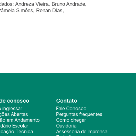
dados: Andreza Vieira, Bruno Andrade,
 Pâmela Simôes, Renan Dias,
de conosco
Contato
 ingressar
Fale Conosco
ições Abertas
Perguntas frequentes
ção em Andamento
Como chegar
dário Escolar
Ouvidoria
ficação Técnica
Assessoria de Imprensa