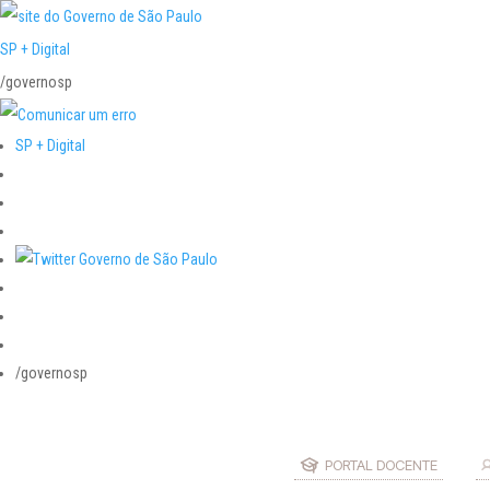
SP + Digital
/governosp
SP + Digital
/governosp
PORTAL DOCENTE