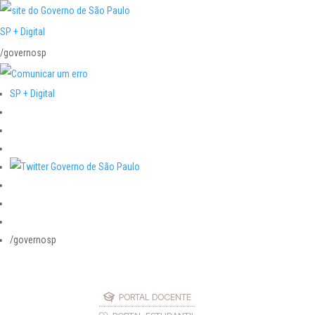
SP + Digital
/governosp
SP + Digital
/governosp
PORTAL DOCENTE