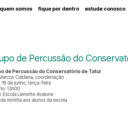
quem somos
fique por dentro
estude conosco
ico
agenda cultural
artes cênicas
nança
calendário escolar
des e setores
programas de concerto
ento escolar
revistas digitais
 docente
espaço estudantil
upo de Percussão do Conservató
o de Percussão do Conservatório de Tatuí
 Marcos Caldana, coordenação
 18 de junho, terça-feira
rio: 13h00
l: Escola Lienette Avalone
ada restrita aos alunos da escola