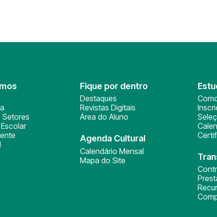
omos
Fique por dentro
Estu
Destaques
Como
ça
Revistas Digitais
Inscr
 Setores
Área do Aluno
Sele
Escolar
Calen
ente
Certi
Agenda Cultural
l
Calendário Mensal
Tran
Mapa do Site
Cont
Pres
Recu
Comp