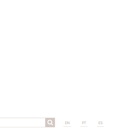
EN
PT
ES