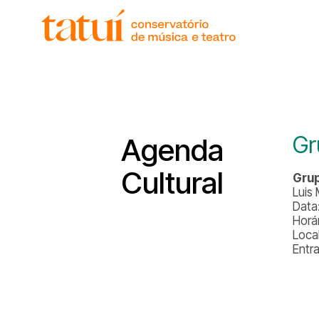
histór
gover
unida
regim
corpo
Gr
Agenda
Cultural
Grup
Luis
Data:
Horá
Loca
Entr