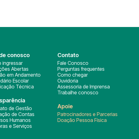
de conosco
Contato
 ingressar
Fale Conosco
ições Abertas
Perguntas frequentes
ção em Andamento
Como chegar
dário Escolar
Ouvidoria
ficação Técnica
Assessoria de Imprensa
Trabalhe conosco
sparência
Apoie
rato de Gestão
tação de Contas
Patrocinadores e Parcerias
rsos Humanos
Doação Pessoa Física
ras e Serviços