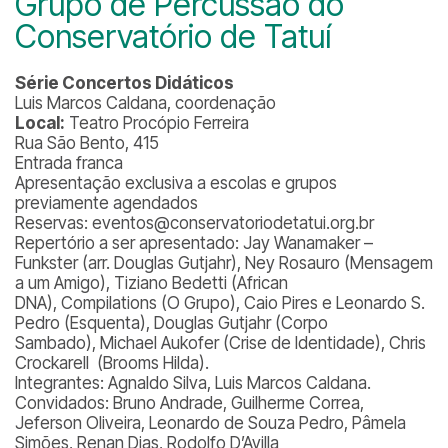
Grupo de Percussão do
Conservatório de Tatuí
Série Concertos Didáticos
Luis Marcos Caldana, coordenação
Local:
Teatro Procópio Ferreira
Rua São Bento, 415
Entrada franca
Apresentação exclusiva a escolas e grupos
previamente agendados
Reservas: eventos@conservatoriodetatui.org.br
Repertório a ser apresentado: Jay Wanamaker –
Funkster (arr. Douglas Gutjahr), Ney Rosauro (Mensagem
a um Amigo), Tiziano Bedetti (African
DNA), Compilations (O Grupo), Caio Pires e Leonardo S.
Pedro (Esquenta), Douglas Gutjahr (Corpo
Sambado), Michael Aukofer (Crise de Identidade), Chris
Crockarell (Brooms Hilda).
Integrantes: Agnaldo Silva, Luis Marcos Caldana.
Convidados: Bruno Andrade, Guilherme Correa,
Jeferson Oliveira, Leonardo de Souza Pedro, Pâmela
Simões, Renan Dias, Rodolfo D’Avilla