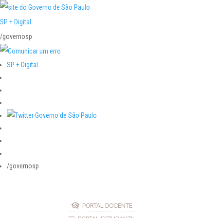
SP + Digital
/governosp
SP + Digital
/governosp
PORTAL DOCENTE