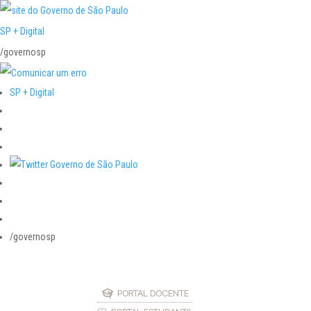
SP + Digital
/governosp
SP + Digital
/governosp
PORTAL DOCENTE