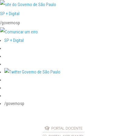
SP + Digital
/governosp
SP + Digital
/governosp
PORTAL DOCENTE